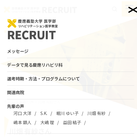
Skip
to
togg
content
navi
メッセージ
データで見る慶應リハビリ科
選考時期・方法・プログラムについて
関連病院
ホーム
>
先輩の声
>
川畑 有紗さん
先輩の声
河口 大洋
S.K.
堀川 ゆい子
川畑 有紗
嶋本 顕人
大嶋 理
益田 結子
川畑 有紗さん